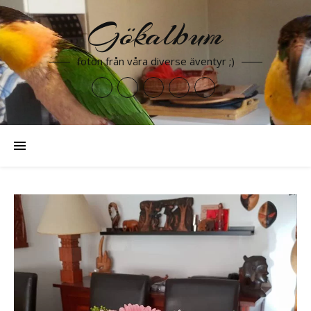
Gökalbum
foton från våra diverse äventyr ;)