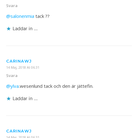
Svara
@salonenmia
tack ??
Laddar in …
CARINAWJ
14 Maj, 2018 At 06:31
Svara
@ylva
.wesenlund tack och den är jättefin.
Laddar in …
CARINAWJ
14 Maj, 2018 At 06:31