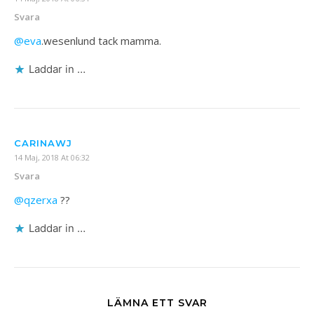
Svara
@eva
.wesenlund tack mamma.
Laddar in …
CARINAWJ
14 Maj, 2018 At 06:32
Svara
@qzerxa
??
Laddar in …
LÄMNA ETT SVAR