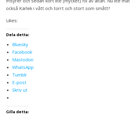
frisyrer och sedan kört lite (mycket) fix av altan. Nu lite mat
också Kärlek i vått och torrt och stort som smått?
Likes:
Dela detta:
Bluesky
Facebook
Mastodon
WhatsApp
Tumblr
E-post
Skriv ut
Gilla detta: