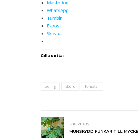
Mastodon
WhatsApp
Tumblr
E-post
Skriv ut
Gilla detta:
odling
skörd
tomater
PREVIOUS
MUNSKYDD FUNKAR TILL MYCK