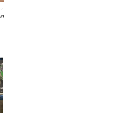
ER
EN