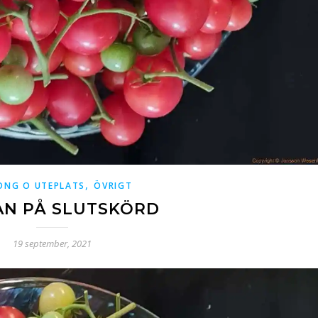
,
ONG O UTEPLATS
ÖVRIGT
AN PÅ SLUTSKÖRD
19 september, 2021