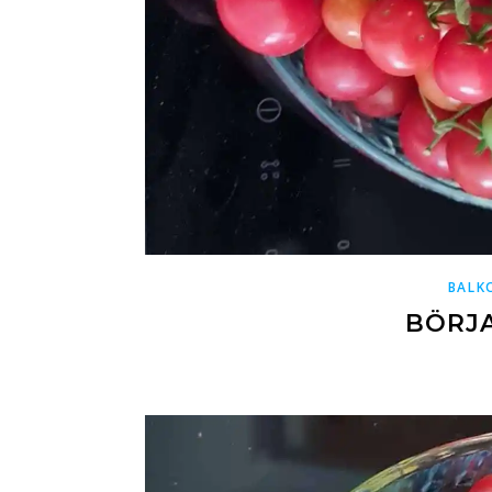
BALK
BÖRJ