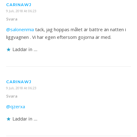
CARINAWJ
9 Juli, 2018 At 06:23
Svara
@salonenmia
tack, jag hoppas målet är bättre än natten i
liggvagnen . Vi har egen eftersom gojorna är med.
Laddar in …
CARINAWJ
9 Juli, 2018 At 06:23
Svara
@qzerxa
Laddar in …