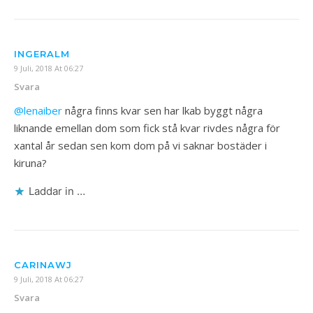
INGERALM
9 Juli, 2018 At 06:27
Svara
@lenaiber
några finns kvar sen har lkab byggt några
liknande emellan dom som fick stå kvar rivdes några för
xantal år sedan sen kom dom på vi saknar bostäder i
kiruna?
Laddar in …
CARINAWJ
9 Juli, 2018 At 06:27
Svara