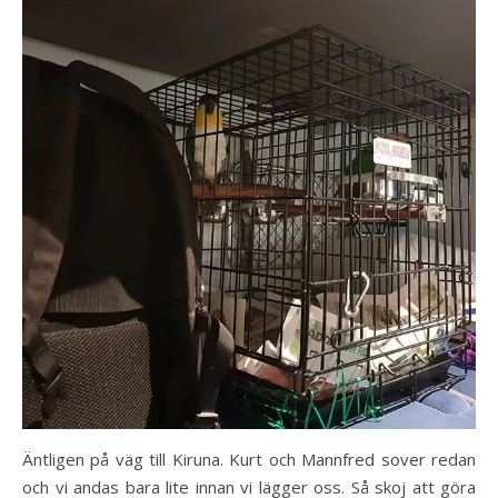
Äntligen på väg till Kiruna. Kurt och Mannfred sover redan
och vi andas bara lite innan vi lägger oss. Så skoj att göra