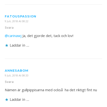
FATOUSPASSION
9 Juli, 2018 At 08:22
Svara
@carinawj
Ja, det gjorde det, tack och lov!
Laddar in …
ANNESABOM
9 Juli, 2018 At 08:33
Svara
Nämen är gullpippisarna med också ️ ha det riktigt fint nu ️
Laddar in …