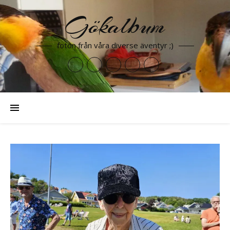
Gökalbum
foton från våra diverse äventyr ;)