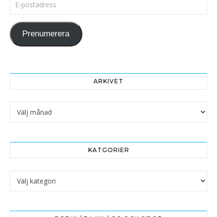
E-postadress
Prenumerera
ARKIVET
Arkivet
KATGORIER
Katgorier