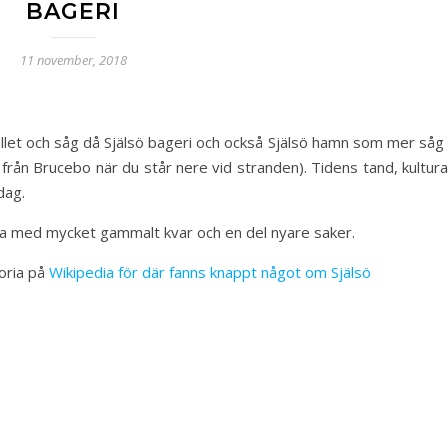
BAGERI
11 november, 2018
llet och såg då Själsö bageri och också Själsö hamn som mer såg 
från Brucebo när du står nere vid stranden). Tidens tand, kultur
dag.
arna med mycket gammalt kvar och en del nyare saker.
oria på
Wikipedia för där fanns knappt något om Själsö