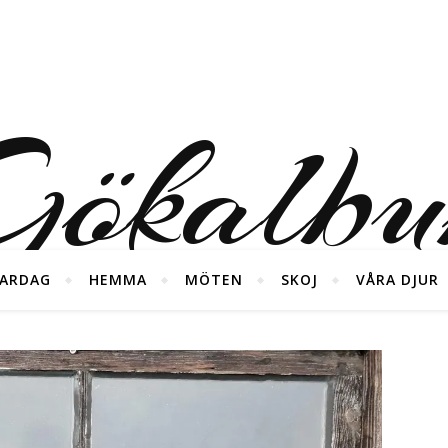
ökalb
ARDAG
HEMMA
MÖTEN
SKOJ
VÅRA DJUR
foton från våra diverse äventyr ;)