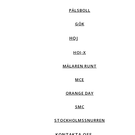
PÄLSBOLL
GÖK
HOJ
HOJ-X
MÄLAREN RUNT
MCE
ORANGE DAY
SMC
STOCKHOLMSSNURREN
KONTAKTA OSS