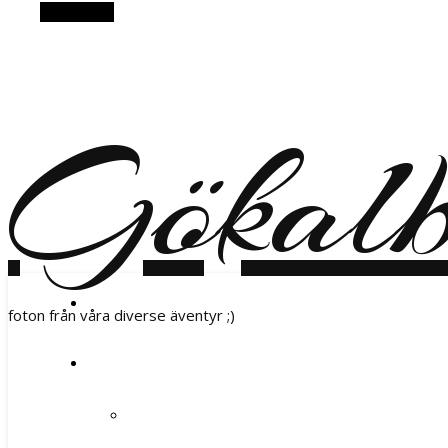
Alt Sidebar
Gökal
foton från våra diverse äventyr ;)