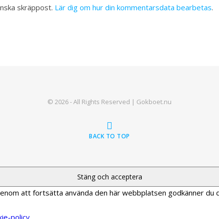
inska skräppost.
Lär dig om hur din kommentarsdata bearbetas
.
© 2026 - All Rights Reserved | Gokboet.nu
BACK TO TOP
 Genom att fortsätta använda den här webbplatsen godkänner du 
ie-policy