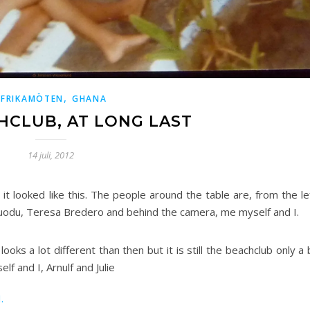
,
AFRIKAMÖTEN
GHANA
HCLUB, AT LONG LAST
14 juli, 2012
 it looked like this. The people around the table are, from the le
Duodu, Teresa Bredero and behind the camera, me myself and I.
ooks a lot different than then but it is still the beachclub only a 
lf and I, Arnulf and Julie