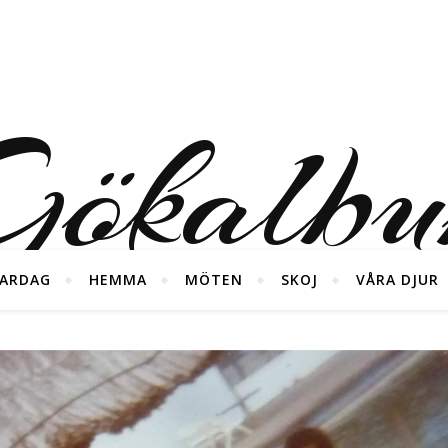
ökalb
ARDAG
HEMMA
MÖTEN
SKOJ
VÅRA DJUR
foton från våra diverse äventyr ;)