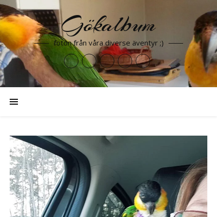
Gökalbum
foton från våra diverse äventyr ;)