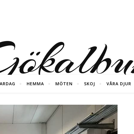
ökalb
ARDAG
HEMMA
MÖTEN
SKOJ
VÅRA DJUR
foton från våra diverse äventyr ;)