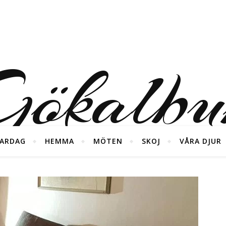
ökalb
ARDAG
HEMMA
MÖTEN
SKOJ
VÅRA DJUR
foton från våra diverse äventyr ;)