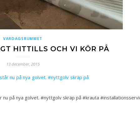
VARDAGSRUMMET
GT HITTILLS OCH VI KÖR PÅ
13 december, 2015
står nu på nya golvet. #nyttgolv skräp på #krauta #installationsserv