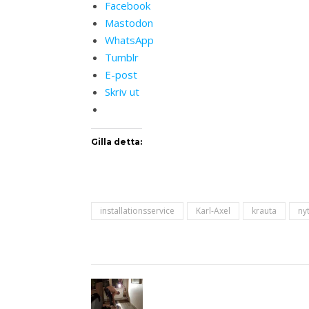
Facebook
Mastodon
WhatsApp
Tumblr
E-post
Skriv ut
Gilla detta:
installationsservice
Karl-Axel
krauta
ny