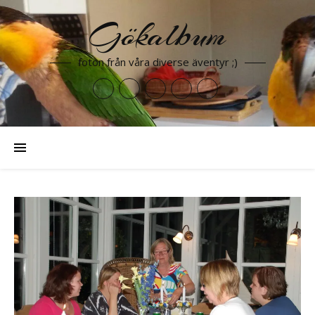
Gökalbum
foton från våra diverse äventyr ;)