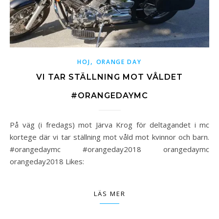
,
HOJ
ORANGE DAY
VI TAR STÄLLNING MOT VÅLDET
#ORANGEDAYMC
På väg (i fredags) mot Järva Krog för deltagandet i mc
kortege där vi tar ställning mot våld mot kvinnor och barn.
#orangedaymc #orangeday2018 orangedaymc
orangeday2018 Likes:
LÄS MER