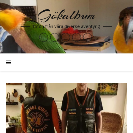
Gökalbum
foton från våra diverse äventyr ;)