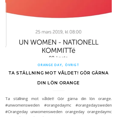
,
ORANGE DAY
ÖVRIGT
TA STÄLLNING MOT VÅLDET! GÖR GÄRNA
DIN LÖN ORANGE
Ta ställning mot våldet! Gör gärna din lön orange.
#unwomensweden #orangedaymc #orangedaysweden
#Orangeday unwomensweden orangeday orangedaymc