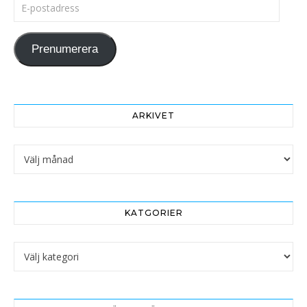
E-postadress
Prenumerera
ARKIVET
Arkivet
KATGORIER
Katgorier