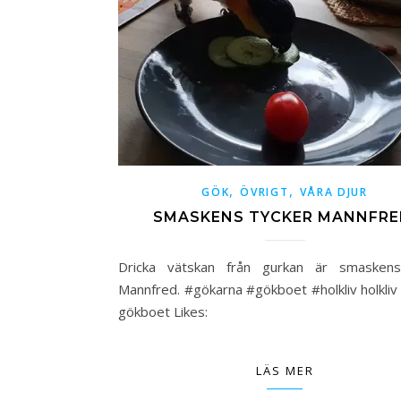
,
,
GÖK
ÖVRIGT
VÅRA DJUR
SMASKENS TYCKER MANNFRE
Dricka vätskan från gurkan är smaskens
Mannfred. #gökarna #gökboet #holkliv holkliv
gökboet Likes:
LÄS MER