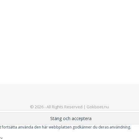
© 2026 - All Rights Reserved | Gokboet.nu
tt fortsätta använda den här webbplatsen godkänner du deras användning.
BACK TO TOP
cy