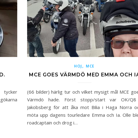
,
HOJ
MCE
D.
MCE GOES VÄRMDÖ MED EMMA OCH I
 tycker
(66 bilder) härlig tur och vilket mysigt mål MCE go
 gökarna
Värmdö hade. Först stopp/start var OK/Q8
Jakobsberg för att åka mot Bilia i Haga Norra o
möta upp dagens tourledare Emma och Ia. Olle bl
roadcaptain och drog i…