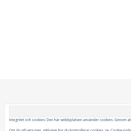
Integritet och cookies: Den här webbplatsen använder cookies. Genom a
Om du vill veta mer, inklusive hur du kontrollerar cookies, se:
Cookie-poli