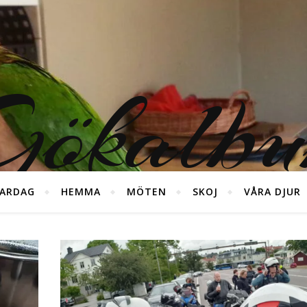
ökalb
ARDAG
HEMMA
MÖTEN
SKOJ
VÅRA DJUR
foton från våra diverse äventyr ;)