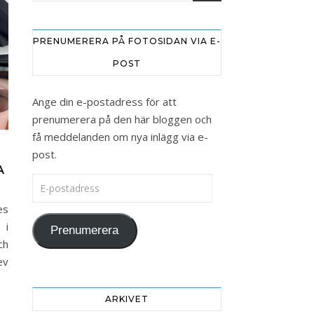
PRENUMERERA PÅ FOTOSIDAN VIA E-
POST
Ange din e-postadress för att
prenumerera på den här bloggen och
få meddelanden om nya inlägg via e-
post.
A
E-postadress
es
 i
Prenumerera
ch
ev
ARKIVET